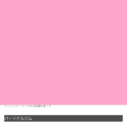
店舗名
エステサロンルプランタン
〒650-0021
所在地
神戸市中央区三宮町1-3-3
小林ビル3Ｆ
TEL. 078-332-7337
電話
FAX. 078-325-1169
11：00〜20：30
営業時間
< 受付 19:00 まで>
定休日
第2・第4日曜日
採用情報
こちら
※インスタ・メールは2店舗共通です
パーソナルジム