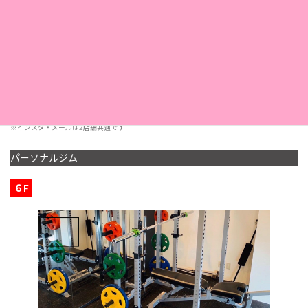
11：00〜20：30
営業時間
< 受付 19:00 まで>
定休日
第2・第4日曜日
採用情報
こちら
※インスタ・メールは2店舗共通です
パーソナルジム
６F