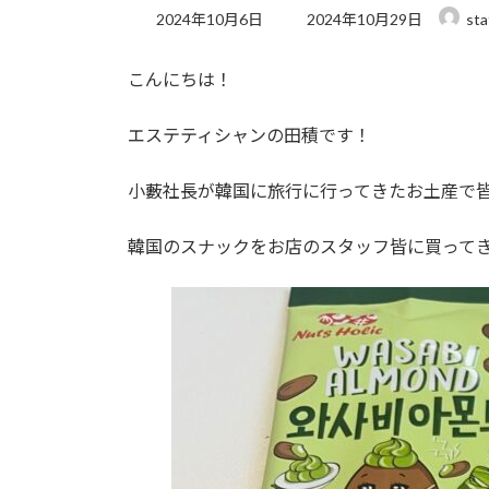
最
2024年10月6日
2024年10月29日
sta
終
更
こんにちは！
新
日
時
エステティシャンの田積です！
:
小藪社長が韓国に旅行に行ってきたお土産で
韓国のスナックをお店のスタッフ皆に買って