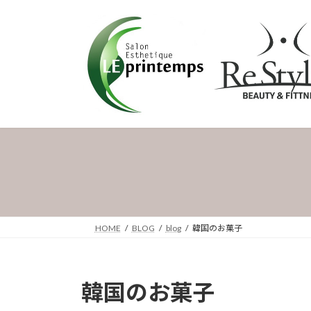
コ
ナ
ン
ビ
テ
ゲ
ン
ー
ツ
シ
へ
ョ
ス
ン
キ
に
ッ
移
プ
動
HOME
BLOG
blog
韓国のお菓子
韓国のお菓子