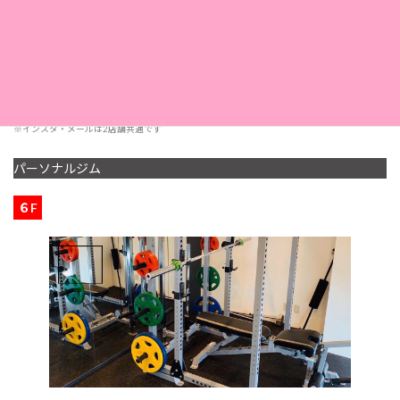
定休日
第2・第4日曜日
採用情報
こちら
※インスタ・メールは2店舗共通です
パーソナルジム
６F