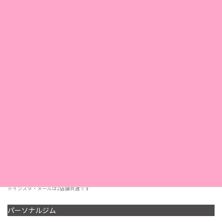
店舗名
エステサロンルプランタン
〒650-0021
所在地
神戸市中央区三宮町1-3-3
小林ビル3Ｆ
TEL. 078-332-7337
電話
FAX. 078-325-1169
11：00〜20：30
営業時間
< 受付 19:00 まで>
定休日
第2・第4日曜日
採用情報
こちら
※インスタ・メールは2店舗共通です
パーソナルジム