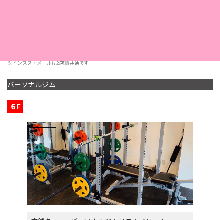
定休日
第2・第4日曜日
採用情報
こちら
※インスタ・メールは2店舗共通です
パーソナルジム
６F