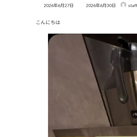
最
2026年6月27日
2026年6月30日
staf
終
更
こんにちは
新
日
時
: