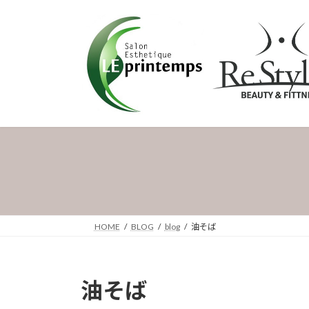
コ
ナ
ン
ビ
テ
ゲ
ン
ー
ツ
シ
へ
ョ
ス
ン
キ
に
ッ
移
プ
動
HOME
BLOG
blog
油そば
油そば