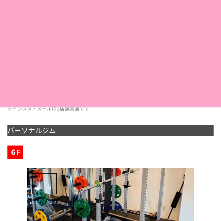
FAX. 078-325-1169
11：00〜20：30
営業時間
< 受付 19:00 まで>
定休日
第2・第4日曜日
採用情報
こちら
※インスタ・メールは2店舗共通です
パーソナルジム
６F