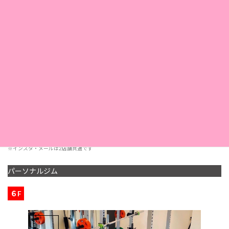
所在地
神戸市中央区三宮町1-3-3
小林ビル3Ｆ
TEL. 078-332-7337
電話
FAX. 078-325-1169
11：00〜20：30
営業時間
< 受付 19:00 まで>
定休日
第2・第4日曜日
採用情報
こちら
※インスタ・メールは2店舗共通です
パーソナルジム
６F