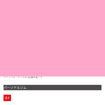
〒650-0021
所在地
神戸市中央区三宮町1-3-3
小林ビル3Ｆ
TEL. 078-332-7337
電話
FAX. 078-325-1169
11：00〜20：30
営業時間
< 受付 19:00 まで>
定休日
第2・第4日曜日
採用情報
こちら
※インスタ・メールは2店舗共通です
パーソナルジム
６F