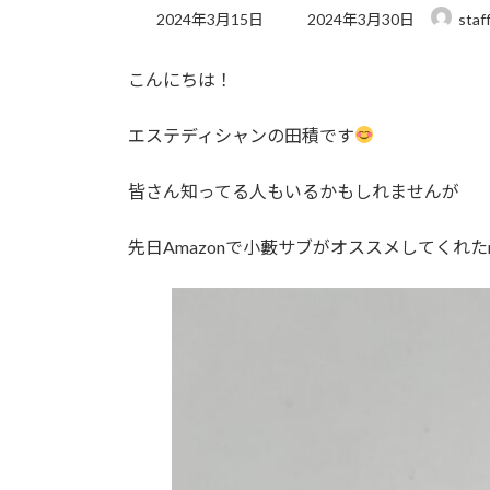
最
2024年3月15日
2024年3月30日
staf
終
更
こんにちは！
新
日
時
エステディシャンの田積です
:
皆さん知ってる人もいるかもしれませんが
先日Amazonで小藪サブがオススメしてくれた