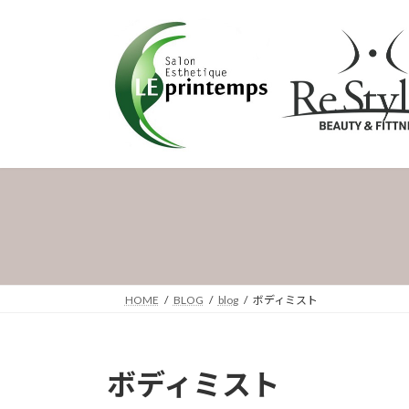
コ
ナ
ン
ビ
テ
ゲ
ン
ー
ツ
シ
へ
ョ
ス
ン
キ
に
ッ
移
プ
動
HOME
BLOG
blog
ボディミスト
ボディミスト