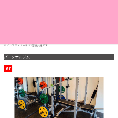
営業時間
< 受付 19:00 まで>
定休日
第2・第4日曜日
採用情報
こちら
※インスタ・メールは2店舗共通です
パーソナルジム
６F