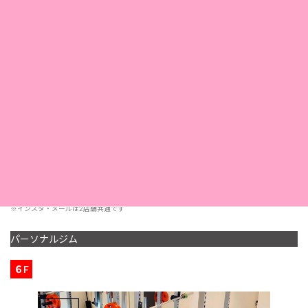
〒650-0021
所在地
神戸市中央区三宮町1-3-3
小林ビル3Ｆ
TEL. 078-332-7337
電話
FAX. 078-325-1169
11：00〜20：30
営業時間
< 受付 19:00 まで>
定休日
第2・第4日曜日
採用情報
こちら
※インスタ・メールは2店舗共通です
パーソナルジム
６F