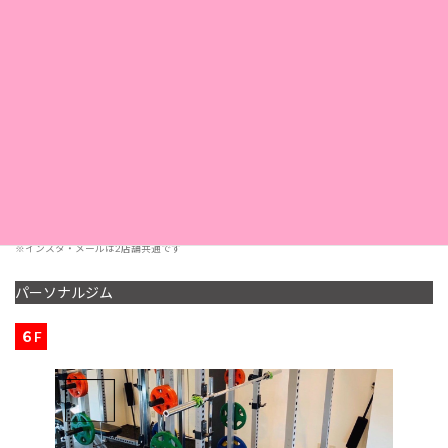
TEL. 078-332-7337
電話
FAX. 078-325-1169
11：00〜20：30
営業時間
< 受付 19:00 まで>
定休日
第2・第4日曜日
採用情報
こちら
※インスタ・メールは2店舗共通です
パーソナルジム
６F