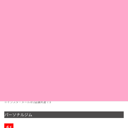
店舗名
エステサロンルプランタン
〒650-0021
所在地
神戸市中央区三宮町1-3-3
小林ビル3Ｆ
TEL. 078-332-7337
電話
FAX. 078-325-1169
11：00〜20：30
営業時間
< 受付 19:00 まで>
定休日
第2・第4日曜日
採用情報
こちら
※インスタ・メールは2店舗共通です
パーソナルジム
６F