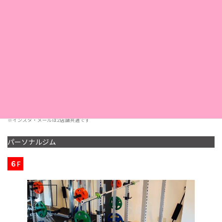
TEL. 078-332-7337
電話
FAX. 078-325-1169
11：00〜20：30
営業時間
< 受付 19:00 まで>
定休日
第2・第4日曜日
採用情報
こちら
※インスタ・メールは2店舗共通です
パーソナルジム
６F