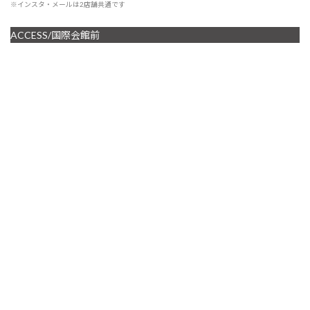
※インスタ・メールは2店舗共通です
ACCESS/国際会館前