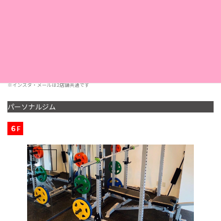
営業時間
< 受付 19:00 まで>
定休日
第2・第4日曜日
採用情報
こちら
※インスタ・メールは2店舗共通です
パーソナルジム
６F