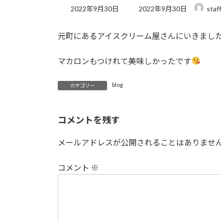
最
2022年9月30日
2022年9月30日
staf
終
更
元町にあるアイスクリーム屋さんにいきまし
新
日
時
マカロンもつけれて美味しかったです
:
blog
カテゴリー
コメントを残す
メールアドレスが公開されることはありませ
コメント
※