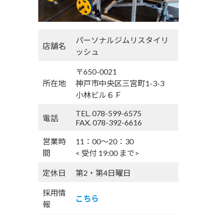
パーソナルジムリスタイリ
店舗名
ッシュ
〒650-0021
所在地
神戸市中央区三宮町1-3-3
小林ビル６Ｆ
TEL. 078-599-6575
電話
FAX. 078-392-6616
営業時
11：00〜20：30
間
< 受付 19:00 まで>
定休日
第2・第4日曜日
採用情
こちら
報