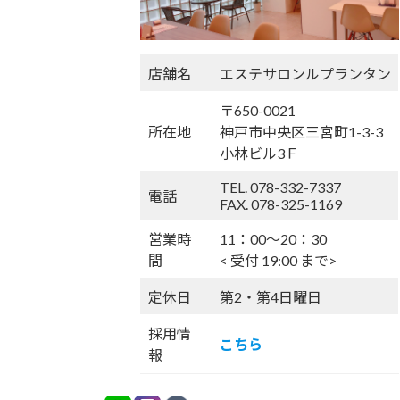
店舗名
エステサロンルプランタン
〒650-0021
所在地
神戸市中央区三宮町1-3-3
小林ビル3Ｆ
TEL. 078-332-7337
電話
FAX. 078-325-1169
営業時
11：00〜20：30
間
< 受付 19:00 まで>
定休日
第2・第4日曜日
採用情
こちら
報