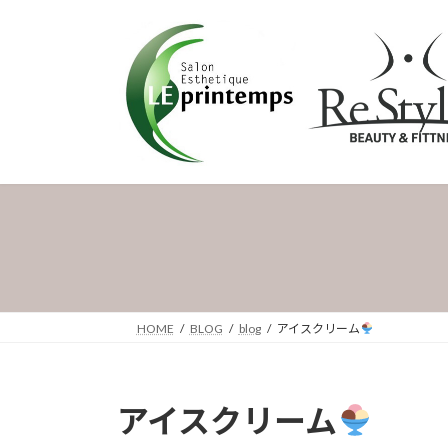
コ
ナ
ン
ビ
テ
ゲ
ン
ー
ツ
シ
へ
ョ
ス
ン
キ
に
ッ
移
プ
動
HOME
BLOG
blog
アイスクリーム
アイスクリーム